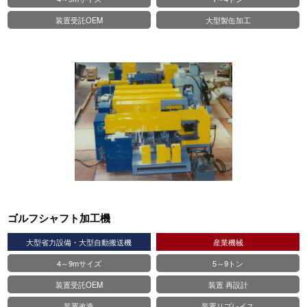
装置受託OEM
大型製缶加工
ゴルフシャフト加工機
大型省力設備・大型自動搬送機
産業機械
4～9mサイズ
5～9トン
装置受託OEM
装置 再設計
装置改造
装置リプレイス