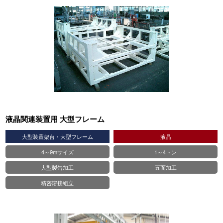
液晶関連装置用 大型フレーム
大型装置架台・大型フレーム
液晶
4～9mサイズ
1～4トン
大型製缶加工
五面加工
精密溶接組立