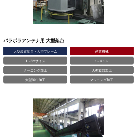
パラボラアンテナ用 大型架台
大型装置架台・大型フレーム
産業機械
1～3mサイズ
1～4トン
ターニング加工
大型旋盤加工
大型製缶加工
マシニング加工