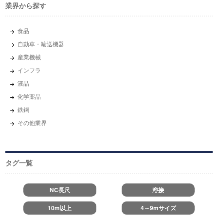
業界から探す
⾷品
自動車・輸送機器
産業機械
インフラ
液晶
化学薬品
鉄鋼
その他業界
タグ一覧
NC長尺
溶接
10m以上
4～9mサイズ