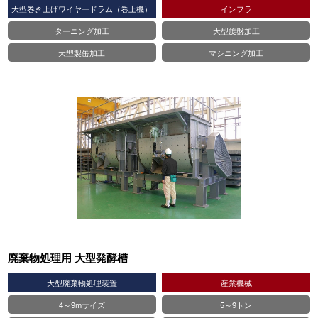
大型巻き上げワイヤードラム（巻上機）
インフラ
ターニング加工
大型旋盤加工
大型製缶加工
マシニング加工
廃棄物処理用 大型発酵槽
大型廃棄物処理装置
産業機械
4～9mサイズ
5～9トン