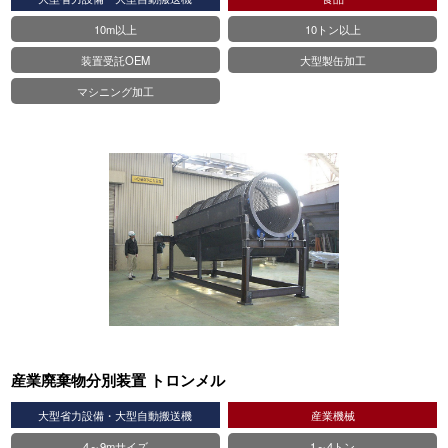
10m以上
10トン以上
装置受託OEM
大型製缶加工
マシニング加工
産業廃棄物分別装置 トロンメル
大型省力設備・大型自動搬送機
産業機械
4～9mサイズ
1～4トン