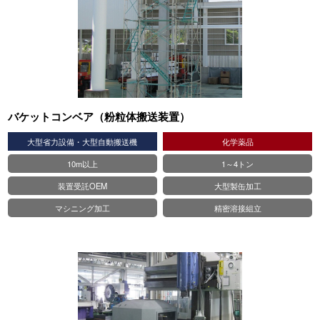
バケットコンベア（粉粒体搬送装置）
大型省力設備・大型自動搬送機
化学薬品
10m以上
1～4トン
装置受託OEM
大型製缶加工
マシニング加工
精密溶接組立