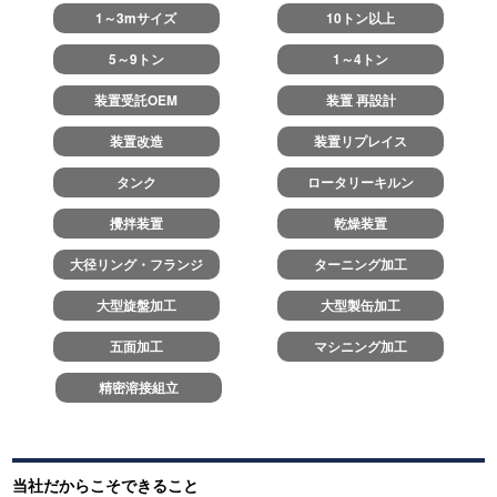
1～3mサイズ
10トン以上
5～9トン
1～4トン
装置受託OEM
装置 再設計
装置改造
装置リプレイス
タンク
ロータリーキルン
攪拌装置
乾燥装置
大径リング・フランジ
ターニング加工
大型旋盤加工
大型製缶加工
五面加工
マシニング加工
精密溶接組立
当社だからこそできること