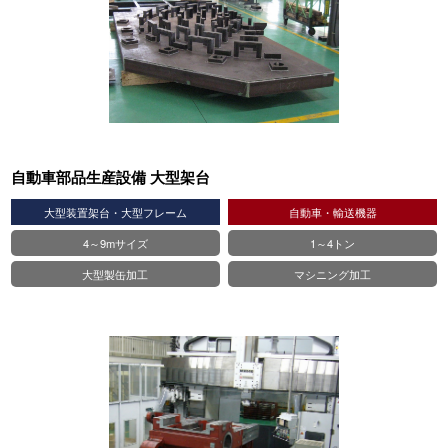
自動車部品生産設備 大型架台
大型装置架台・大型フレーム
自動車・輸送機器
4～9mサイズ
1～4トン
大型製缶加工
マシニング加工