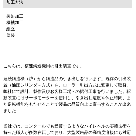
加工方法
製缶加工
機械加工
組立
塗装
こちらは、横連鋳造機用の引出装置です。
連続鋳造機（炉）から鋳造品の引き出しを行います。既存の引出装
置（油圧シリンダ－方式）を、ローラー引出方式に変更して取替。
弊社にて設計、製作及びお客様工場への据付工事を行いました。駆
動装置にはサーボモーターを使用し、引き出し速度や休止時間、ま
た逆転機能をもたせることで製品の品質向上に寄与することが出来
ました。
当社では、コンクールでも受賞するようなハイレベルの溶接技術を
持った職人が多数在籍しており、大型製缶品の高精度溶接にも対応