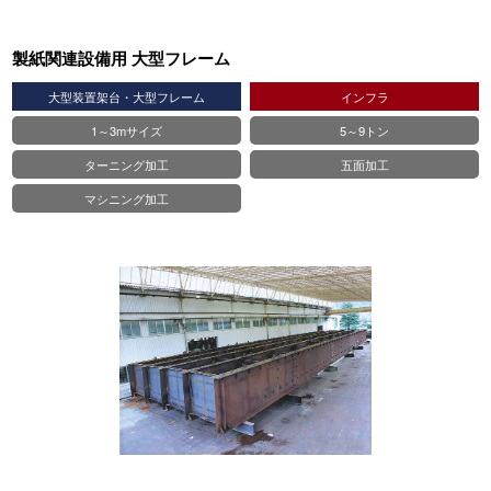
製紙関連設備用 大型フレーム
大型装置架台・大型フレーム
インフラ
1～3mサイズ
5～9トン
ターニング加工
五面加工
マシニング加工