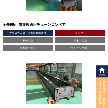
全長99m 塵芥搬送用チェーンコンベア
大型省力設備・大型自動搬送機
インフラ
10m以上
10トン以上
大型製缶加工
マシニング加工