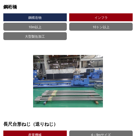
鋼桁橋
鋼構造物
インフラ
10m以上
10トン以上
大型製缶加工
長尺台形ねじ（送りねじ）
産業機械
4～9mサイズ