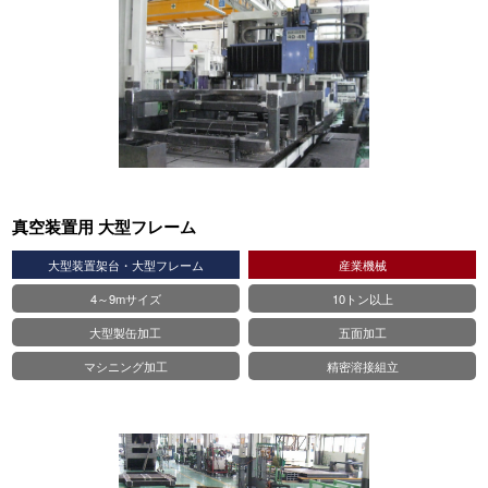
真空装置用 大型フレーム
大型装置架台・大型フレーム
産業機械
4～9mサイズ
10トン以上
大型製缶加工
五面加工
マシニング加工
精密溶接組立