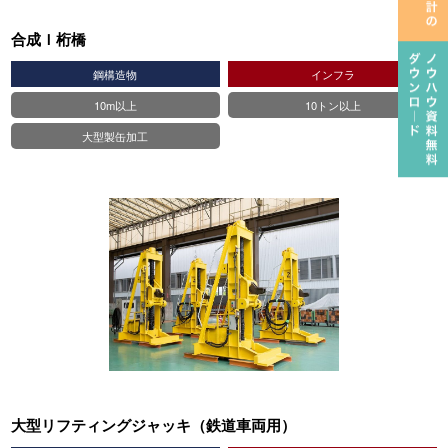
合成Ｉ桁橋
鋼構造物
インフラ
10m以上
10トン以上
大型製缶加工
大型リフティングジャッキ（鉄道車両用）