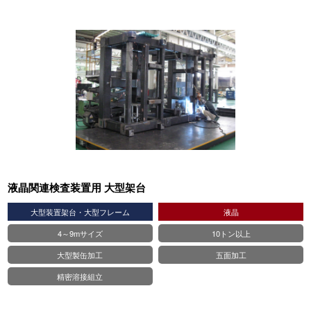
液晶関連検査装置用 大型架台
大型装置架台・大型フレーム
液晶
4～9mサイズ
10トン以上
大型製缶加工
五面加工
精密溶接組立