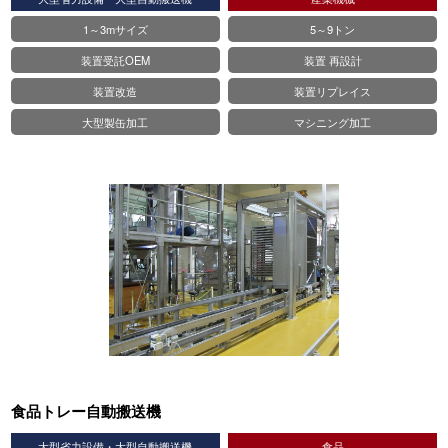
1～3mサイズ
5～9トン
装置受託OEM
装置 再設計
装置改造
装置リプレイス
大型製缶加工
マシニング加工
食品トレー自動搬送機
大型省力設備・大型自動搬送機
⾷品