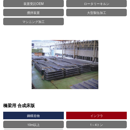
装置受託OEM
ロータリーキルン
攪拌装置
大型製缶加工
マシニング加工
橋梁用 合成床版
鋼構造物
インフラ
10m以上
1～4トン