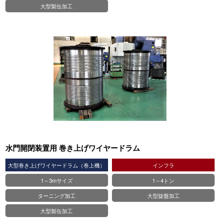
大型製缶加工
水門開閉装置用 巻き上げワイヤードラム
大型巻き上げワイヤードラム（巻上機）
インフラ
1～3mサイズ
1～4トン
ターニング加工
大型旋盤加工
大型製缶加工