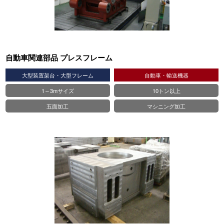
自動車関連部品 プレスフレーム
大型装置架台・大型フレーム
自動車・輸送機器
1～3mサイズ
10トン以上
五面加工
マシニング加工