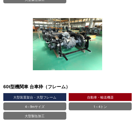
60t型機関車 台車枠（フレーム）
大型装置架台・大型フレーム
自動車・輸送機器
4～9mサイズ
1～4トン
大型製缶加工