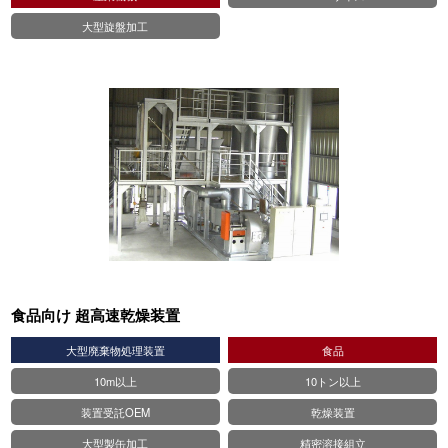
大型旋盤加工
食品向け 超高速乾燥装置
大型廃棄物処理装置
⾷品
10m以上
10トン以上
装置受託OEM
乾燥装置
大型製缶加工
精密溶接組立