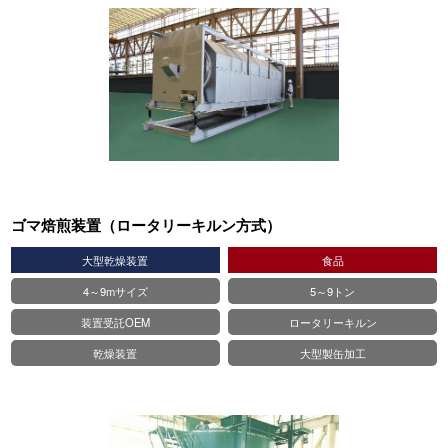
ゴマ焙煎装置（ロータリーキルン方式）
大型乾燥装置
⾷品
4～9mサイズ
5～9トン
装置受託OEM
ロータリーキルン
乾燥装置
大型製缶加工