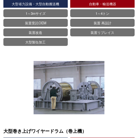
大型省力設備・大型自動搬送機
自動車・輸送機器
1～3mサイズ
1～4トン
装置受託OEM
装置 再設計
装置改造
装置リプレイス
大型製缶加工
大型巻き上げワイヤードラム（巻上機）