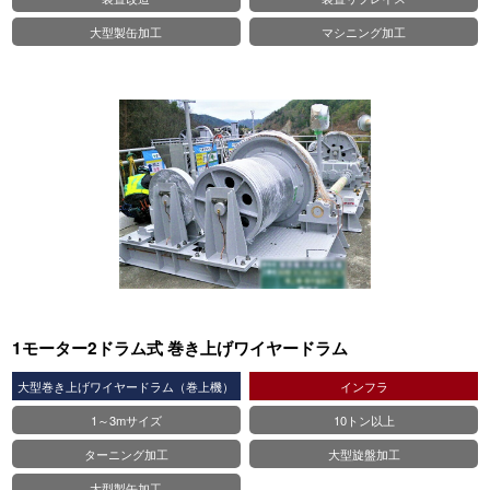
大型製缶加工
マシニング加工
1モーター2ドラム式 巻き上げワイヤードラム
大型巻き上げワイヤードラム（巻上機）
インフラ
1～3mサイズ
10トン以上
ターニング加工
大型旋盤加工
大型製缶加工