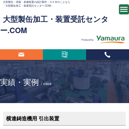
⼤型製⽸・溶接・各種装置の設計製作・ＯＥＭのことなら
「大型製缶加工・装置受託センター.COM」
大型製缶加工・装置受託センタ
ー.COM
Produced by
実績・実例
/ case
横連鋳造機用 引出装置