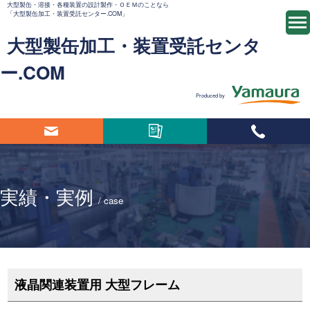
⼤型製⽸・溶接・各種装置の設計製作・ＯＥＭのことなら
「大型製缶加工・装置受託センター.COM」
大型製缶加工・装置受託センタ
ー.COM
Produced by
実績・実例
/ case
液晶関連装置用 大型フレーム