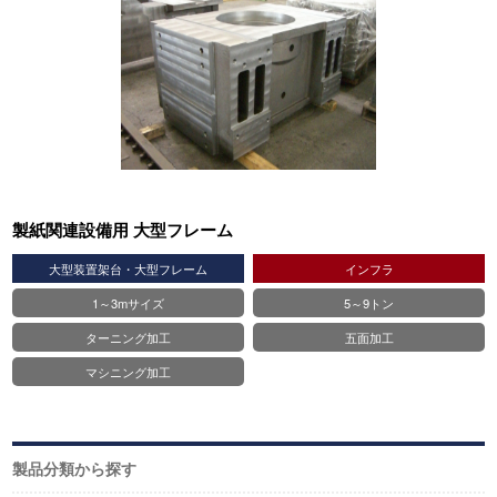
製紙関連設備用 大型フレーム
大型装置架台・大型フレーム
インフラ
1～3mサイズ
5～9トン
ターニング加工
五面加工
マシニング加工
製品分類から探す