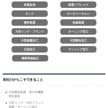
装置改造
装置リプレイス
タンク
ロータリーキルン
攪拌装置
乾燥装置
大径リング・フランジ
ターニング加工
大型旋盤加工
大型製缶加工
五面加工
マシニング加工
精密溶接組立
当社だからこそできること
大型搬送装置・省力化機械
受託製造
大径リング・大径フランジ
旋盤・ターニング加工