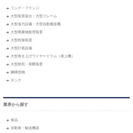
リング・フランジ
大型装置架台・大型フレーム
大型省力設備・大型自動搬送機
大型廃棄物処理装置
大型乾燥装置
大型計装設備
大型巻き上げワイヤードラム（巻上機）
大型焙煎・発酵装置
鋼構造物
タンク
業界から探す
⾷品
自動車・輸送機器