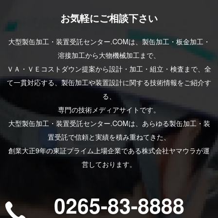
お気軽にご相談下さい
大型製缶加工・装置受託センター.COMは、製⽸加⼯・板⾦加⼯・
溶接加⼯から⼤物機械加⼯まで、
ＶＡ・ＶＥコストダウン提案から設計・加⼯・組⽴・検査まで、全
て⼀貫対応する、製⽸加⼯や装置設計に関する技術情報をご紹介す
る、
専⾨の技術メディアサイトです。
大型製缶加工・装置受託センター.COMは、あらゆる製⽸加⼯・装
置受託で信頼と実績を積み重ねてきた、
創業⼤正9年の東証プライム上場企業である株式会社ヤマウラが運
営しております。
0265-83-8888