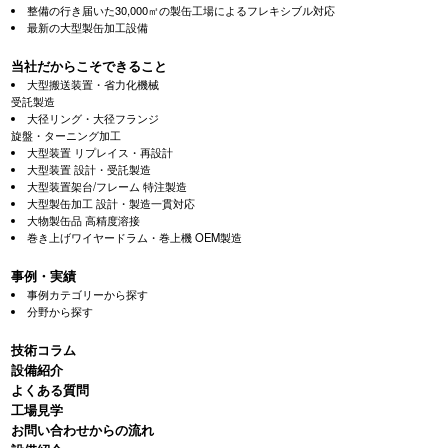
整備の行き届いた30,000㎡の製缶工場によるフレキシブル対応
最新の大型製缶加工設備
当社だからこそできること
大型搬送装置・省力化機械
受託製造
大径リング・大径フランジ
旋盤・ターニング加工
大型装置 リプレイス・再設計
大型装置 設計・受託製造
大型装置架台/フレーム 特注製造
大型製缶加工 設計・製造一貫対応
大物製缶品 高精度溶接
巻き上げワイヤードラム・巻上機 OEM製造
事例・実績
事例カテゴリーから探す
分野から探す
技術コラム
設備紹介
よくある質問
⼯場⾒学
お問い合わせからの流れ