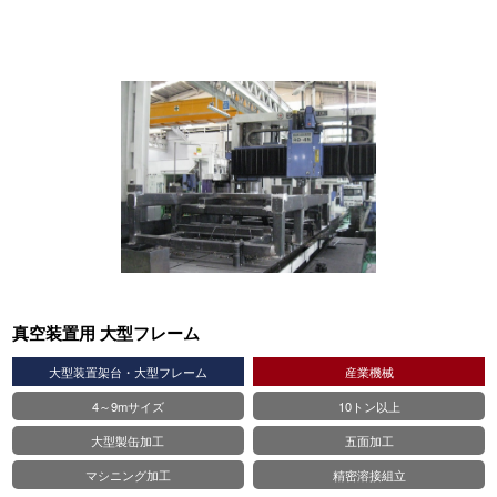
真空装置用 大型フレーム
大型装置架台・大型フレーム
産業機械
4～9mサイズ
10トン以上
大型製缶加工
五面加工
マシニング加工
精密溶接組立