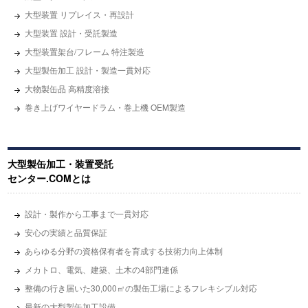
大型装置 リプレイス・再設計
大型装置 設計・受託製造
大型装置架台/フレーム 特注製造
大型製缶加工 設計・製造一貫対応
大物製缶品 高精度溶接
巻き上げワイヤードラム・巻上機 OEM製造
大型製缶加工・装置受託
センター.COMとは
設計・製作から工事まで一貫対応
安心の実績と品質保証
あらゆる分野の資格保有者を育成する技術力向上体制
メカトロ、電気、建築、土木の4部門連係
整備の行き届いた30,000㎡の製缶工場によるフレキシブル対応
最新の大型製缶加工設備