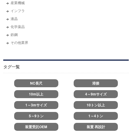
産業機械
インフラ
液晶
化学薬品
鉄鋼
その他業界
タグ一覧
NC長尺
溶接
10m以上
4～9mサイズ
1～3mサイズ
10トン以上
5～9トン
1～4トン
装置受託OEM
装置 再設計