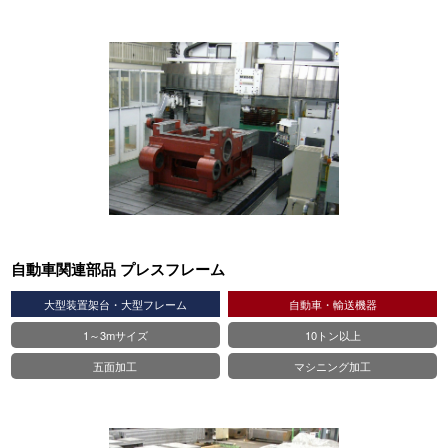
自動車関連部品 プレスフレーム
大型装置架台・大型フレーム
自動車・輸送機器
1～3mサイズ
10トン以上
五面加工
マシニング加工