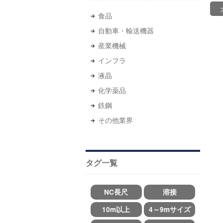
⾷品
自動車・輸送機器
産業機械
インフラ
液晶
化学薬品
鉄鋼
その他業界
タグ一覧
NC長尺
溶接
10m以上
4～9mサイズ