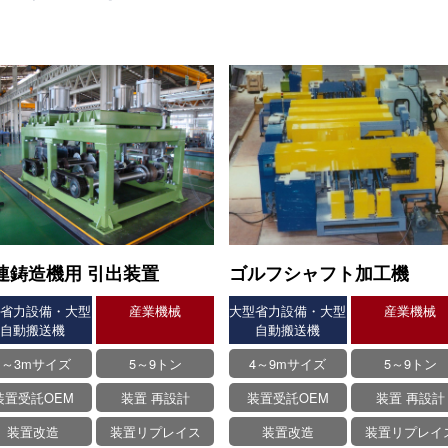
ゴルフシャフト加工機
連鋳造機用 引出装置
大型省力設備・大型
産業機械
型省力設備・大型
産業機械
自動搬送機
自動搬送機
4～9mサイズ
5～9トン
1～3mサイズ
5～9トン
装置受託OEM
装置 再設計
装置受託OEM
装置 再設計
装置改造
装置リプレイ
装置改造
装置リプレイス