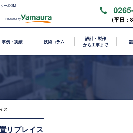
ター.COM」
0265
（平⽇：8:
Produced by
設計・製作
事例・実績
技術コラム
から工事まで
イス
置リプレイス