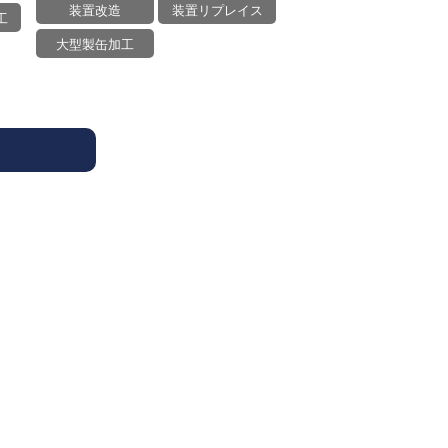
装置改造
装置リプレイス
工
大型製缶加工