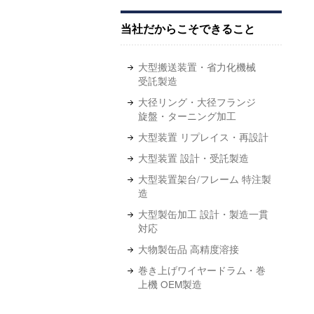
当社だからこそできること
大型搬送装置・省力化機械
受託製造
大径リング・大径フランジ
旋盤・ターニング加工
大型装置 リプレイス・再設計
大型装置 設計・受託製造
大型装置架台/フレーム 特注製
造
大型製缶加工 設計・製造一貫
対応
大物製缶品 高精度溶接
巻き上げワイヤードラム・巻
上機 OEM製造