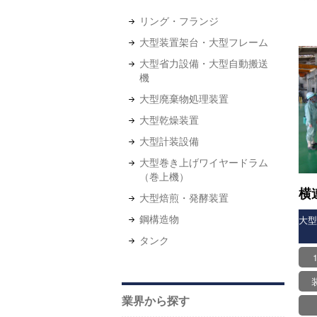
リング・フランジ
大型装置架台・大型フレーム
大型省力設備・大型自動搬送
機
大型廃棄物処理装置
大型乾燥装置
大型計装設備
大型巻き上げワイヤードラム
（巻上機）
横
大型焙煎・発酵装置
鋼構造物
大
タンク
業界から探す