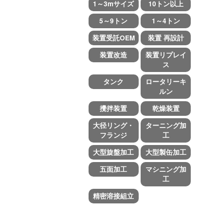
1～3mサイズ
10トン以上
5～9トン
1～4トン
装置受託OEM
装置 再設計
装置改造
装置リプレイ
ス
タンク
ロータリーキ
ルン
攪拌装置
乾燥装置
大径リング・
ターニング加
フランジ
工
大型旋盤加工
大型製缶加工
五面加工
マシニング加
工
精密溶接組立