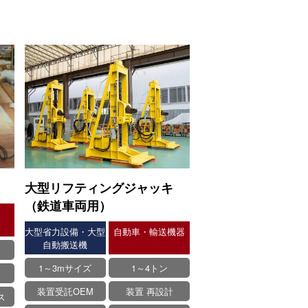
大型リフティングジャッキ
（鉄道車両用）
大型省力設備・大型
自動車・輸送機器
自動搬送機
1～3mサイズ
1～4トン
装置受託OEM
装置 再設計
ス