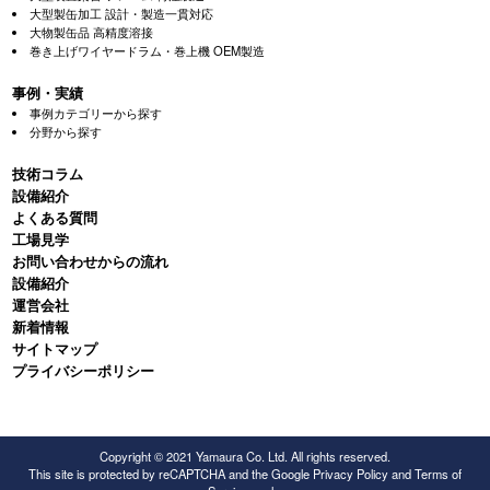
大型製缶加工 設計・製造一貫対応
大物製缶品 高精度溶接
巻き上げワイヤードラム・巻上機 OEM製造
事例・実績
事例カテゴリーから探す
分野から探す
技術コラム
設備紹介
よくある質問
⼯場⾒学
お問い合わせからの流れ
設備紹介
運営会社
新着情報
サイトマップ
プライバシーポリシー
Copyright © 2021 Yamaura Co. Ltd. All rights reserved.
This site is protected by reCAPTCHA and the Google
Privacy Policy
and
Terms of