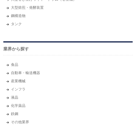
大型焙煎・発酵装置
鋼構造物
タンク
業界から探す
⾷品
自動車・輸送機器
産業機械
インフラ
液晶
化学薬品
鉄鋼
その他業界