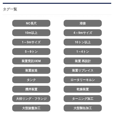
タグ一覧
NC長尺
溶接
10m以上
4～9mサイズ
1～3mサイズ
10トン以上
5～9トン
1～4トン
装置受託OEM
装置 再設計
装置改造
装置リプレイス
タンク
ロータリーキルン
攪拌装置
乾燥装置
大径リング・フランジ
ターニング加工
大型旋盤加工
大型製缶加工