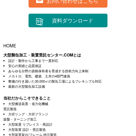
お問い合わせはこちら
資料ダウンロード
HOME
大型製缶加工・装置受託センター.COMとは
設計・製作から工事まで一貫対応
安心の実績と品質保証
あらゆる分野の資格保有者を育成する技術力向上体制
メカトロ、電気、建築、土木の4部門連係
整備の行き届いた30,000㎡の製缶工場によるフレキシブル対応
最新の大型製缶加工設備
当社だからこそできること
大型搬送装置・省力化機械
受託製造
大径リング・大径フランジ
旋盤・ターニング加工
大型装置 リプレイス・再設計
大型装置 設計・受託製造
大型装置架台/フレーム 特注製造