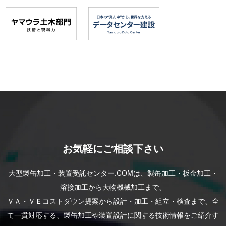
お気軽にご相談下さい
大型製缶加工・装置受託センター.COMは、製⽸加⼯・板⾦加⼯・
溶接加⼯から⼤物機械加⼯まで、
ＶＡ・ＶＥコストダウン提案から設計・加⼯・組⽴・検査まで、全
て⼀貫対応する、製⽸加⼯や装置設計に関する技術情報をご紹介す