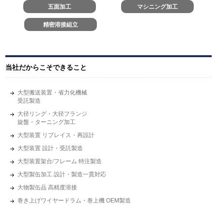
五面加工
マシニング加工
精密溶接組立
当社だからこそできること
大型搬送装置・省力化機械
受託製造
大径リング・大径フランジ
旋盤・ターニング加工
大型装置 リプレイス・再設計
大型装置 設計・受託製造
大型装置架台/フレーム 特注製造
大型製缶加工 設計・製造一貫対応
大物製缶品 高精度溶接
巻き上げワイヤードラム・巻上機 OEM製造