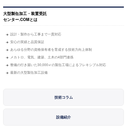
大型製缶加工・装置受託
センター.COMとは
設計・製作から工事まで一貫対応
安心の実績と品質保証
あらゆる分野の資格保有者を育成する技術力向上体制
メカトロ、電気、建築、土木の4部門連係
整備の行き届いた30,000㎡の製缶工場によるフレキシブル対応
最新の大型製缶加工設備
技術コラム
設備紹介