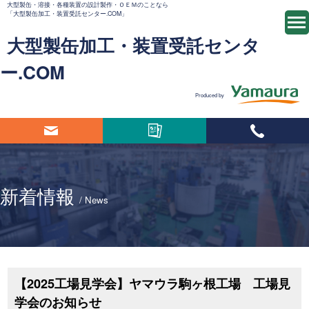
⼤型製⽸・溶接・各種装置の設計製作・ＯＥＭのことなら
「大型製缶加工・装置受託センター.COM」
大型製缶加工・装置受託センタ
ー.COM
Produced by
新着情報
/ News
【2025工場見学会】ヤマウラ駒ヶ根工場 工場見
学会のお知らせ