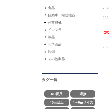
⾷品
20
自動車・輸送機器
20
産業機械
インフラ
20
液晶
化学薬品
20
鉄鋼
その他業界
タグ一覧
NC長尺
溶接
10m以上
4～9mサイズ