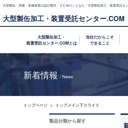
⼤型製⽸・溶接・各種装置の設計製作・ＯＥＭのことなら
「大型製缶加工・装置受託セン
大型製缶加工・装置受託センター.COM
大型製缶加工・
当社だからこそ
装置受託センター.COMとは
できること
新着情報
/ News
トップページ
トップメイン下スライド
製品分類から探す