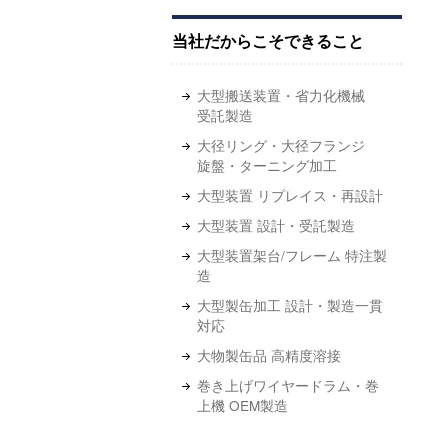
当社だからこそできること
大型搬送装置・省力化機械
受託製造
大径リング・大径フランジ
旋盤・ターニング加工
大型装置 リプレイス・再設計
大型装置 設計・受託製造
大型装置架台/フレーム 特注製
造
大型製缶加工 設計・製造一貫
対応
大物製缶品 高精度溶接
巻き上げワイヤードラム・巻
上機 OEM製造