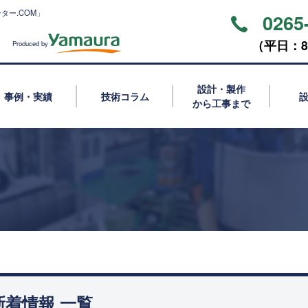
ター.COM」
0265
（平⽇：8:
Produced by
設計・製作
事例・実績
技術コラム
から工事まで
新着情報 一覧