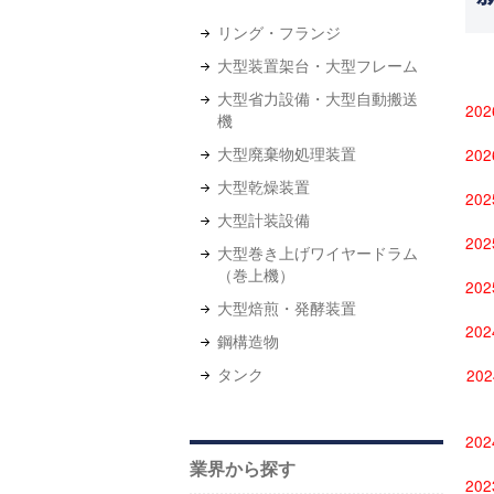
リング・フランジ
大型装置架台・大型フレーム
大型省力設備・大型自動搬送
20
機
大型廃棄物処理装置
20
大型乾燥装置
20
大型計装設備
20
大型巻き上げワイヤードラム
（巻上機）
20
大型焙煎・発酵装置
20
鋼構造物
タンク
20
20
業界から探す
20