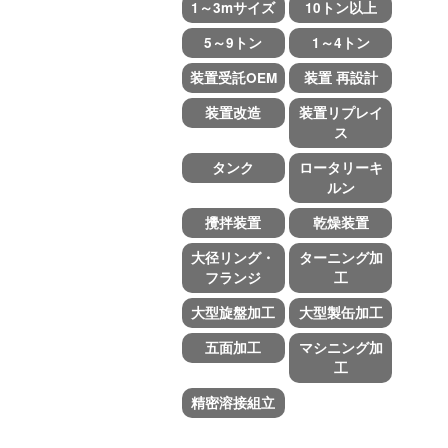
1～3mサイズ
10トン以上
5～9トン
1～4トン
装置受託OEM
装置 再設計
装置改造
装置リプレイ
ス
タンク
ロータリーキ
ルン
攪拌装置
乾燥装置
大径リング・
ターニング加
フランジ
工
大型旋盤加工
大型製缶加工
五面加工
マシニング加
工
精密溶接組立