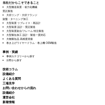
当社だからこそできること
大型搬送装置・省力化機械
受託製造
大径リング・大径フランジ
旋盤・ターニング加工
大型装置 リプレイス・再設計
大型装置 設計・受託製造
大型装置架台/フレーム 特注製造
大型製缶加工 設計・製造一貫対応
大物製缶品 高精度溶接
巻き上げワイヤードラム・巻上機 OEM製造
事例・実績
事例カテゴリーから探す
分野から探す
技術コラム
設備紹介
よくある質問
⼯場⾒学
お問い合わせからの流れ
設備紹介
運営会社
新着情報