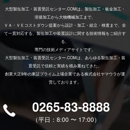
大型製缶加工・装置受託センター.COMは、製⽸加⼯・板⾦加⼯・
溶接加⼯から⼤物機械加⼯まで、
ＶＡ・ＶＥコストダウン提案から設計・加⼯・組⽴・検査まで、全
て⼀貫対応する、製⽸加⼯や装置設計に関する技術情報をご紹介す
る、
専⾨の技術メディアサイトです。
大型製缶加工・装置受託センター.COMは、あらゆる製⽸加⼯・装
置受託で信頼と実績を積み重ねてきた、
創業⼤正9年の東証プライム上場企業である株式会社ヤマウラが運
営しております。
0265-83-8888
（平⽇：8:00 〜 17:00）