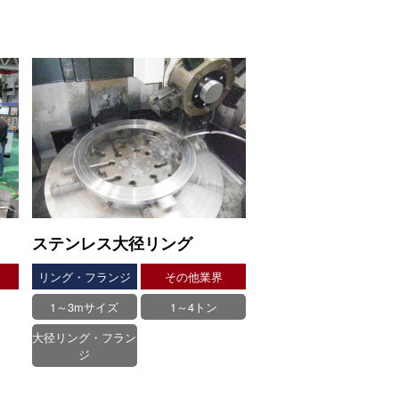
ステンレス大径リング
リング・フランジ
その他業界
1～3mサイズ
1～4トン
大径リング・フラン
ジ