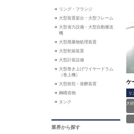
リング・フランジ
大型装置架台・大型フレーム
大型省力設備・大型自動搬送
機
大型廃棄物処理装置
大型乾燥装置
大型計装設備
大型巻き上げワイヤードラム
（巻上機）
ケ
大型焙煎・発酵装置
鋼構造物
リ
タンク
大
業界から探す