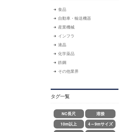
⾷品
自動車・輸送機器
産業機械
インフラ
液晶
化学薬品
鉄鋼
その他業界
タグ一覧
NC長尺
溶接
10m以上
4～9mサイズ