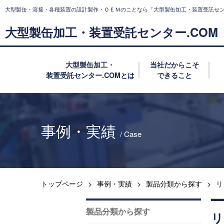
⼤型製⽸・溶接・各種装置の設計製作・ＯＥＭのことなら
「大型製缶加工・装置受託セン
大型製缶加工・装置受託センター.COM
大型製缶加工・
当社だからこそ
装置受託センター.COMとは
できること
事例・実績
/ Case
トップページ
事例・実績
製品分類から探す
リ
製品分類から探す
リ