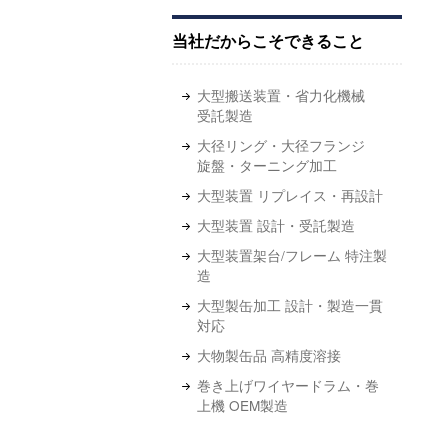
当社だからこそできること
大型搬送装置・省力化機械
受託製造
大径リング・大径フランジ
旋盤・ターニング加工
大型装置 リプレイス・再設計
大型装置 設計・受託製造
大型装置架台/フレーム 特注製
造
大型製缶加工 設計・製造一貫
対応
大物製缶品 高精度溶接
巻き上げワイヤードラム・巻
上機 OEM製造