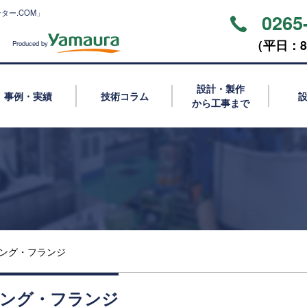
ター.COM」
0265
（平⽇：8:
Produced by
設計・製作
事例・実績
技術コラム
から工事まで
ング・フランジ
ング・フランジ