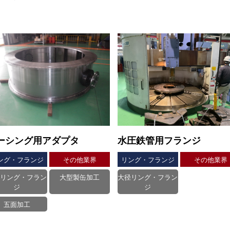
ーシング用アダプタ
水圧鉄管用フランジ
ング・フランジ
その他業界
リング・フランジ
その他業界
径リング・フラン
大型製缶加工
大径リング・フラン
ジ
ジ
五面加工