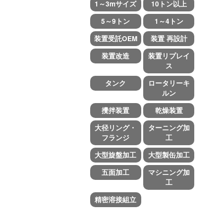
1～3mサイズ
10トン以上
5～9トン
1～4トン
装置受託OEM
装置 再設計
装置改造
装置リプレイ
ス
タンク
ロータリーキ
ルン
攪拌装置
乾燥装置
大径リング・
ターニング加
フランジ
工
大型旋盤加工
大型製缶加工
五面加工
マシニング加
工
精密溶接組立